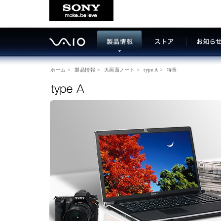
ホーム
>
製品情報
>
大画面ノート
>
type A
>
特長