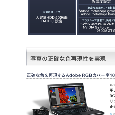
s
用
R
リ
正
※