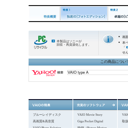
画
本製品はソニーが
本
回収・再資源化します。
「
せ
この商品について 
ブルーレイディスク
VAIO Movie Story
VA
高画質&高音質
Giga Pocket Digital
取
VAIO Photo Solution
PMB（Picture Motion