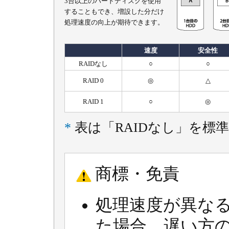
3台以上のハードディスクを使用
することもでき、増設した分だけ
処理速度の向上が期待できます。
速度
安全性
RAIDなし
○
○
RAID 0
◎
△
RAID 1
○
◎
*
表は「RAIDなし」を標
商標・免責
処理速度が異な
た場合、遅い方