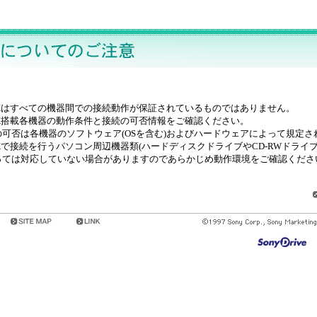
INKはすべての機器間での接続動作が保証されているものではありません。
INK搭載各機器の動作条件と接続の可否情報をご確認ください。
の可否は各機器のソフトウェア(OSを含む)およびハードウェアによって規定さ
INKで接続を行うパソコン周辺機器類(ハードディスクドライブやCD-RWドライブ
っては対応していない場合がありますのであらかじめ動作環境をご確認くださ