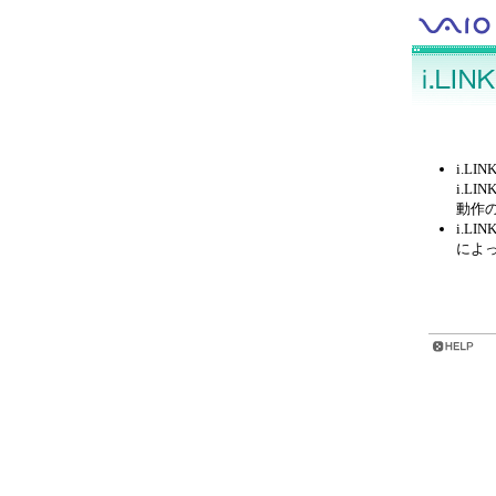
i.L
i.L
動作
i.L
によ