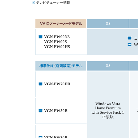
※
テレビチューナー搭載
OS
VGN-FW90NS
こ
VGN-FW90S
V
VGN-FW90HS
OS
VGN-FW70DB
Windows Vista
Home Premium
VGN-FW50B
with Service Pack 1
正規版
VGN-FW30B