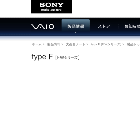
ホーム
>
製品情報
>
大画面ノート
>
type F [FWシリーズ]
>
製品トッ