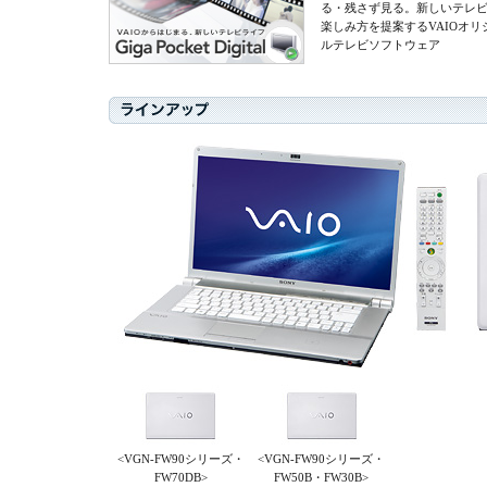
る・残さず見る。新しいテレ
楽しみ方を提案するVAIOオリ
ルテレビソフトウェア
<VGN-FW90シリーズ・
<VGN-FW90シリーズ・
FW70DB>
FW50B・FW30B>