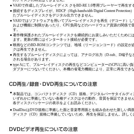
のディスクの再生はできません。
●
VAIOで作成したブルーレイディス クをBD-RE 1.0専用プレーヤーで再生
●
接続するディスプレイが、HDCP（High-bandwidth Digital Content P
たブルーレイディスクをデジタル出力できません。
●
VAIOではソフトウェアを用いてブルーレイディスクを再生（デコード）
および機能に制限があったり、CPU負荷などのハードウェア資源の関係で
す。
●
著作権保護されたブルーレイディスクを継続的にお楽しみいただくためには
ます。更新の際にはインターネット接続が必要です。
●
映画などのBD-ROMコンテンツでは、地域（リージョンコード）の設定
クは再生できません。
●
再生するブルーレイディスクによっては、アナログ出力（D-sub、D端子
される場合があります。
●
type Aにて、ブルーレイディスクの再生などコンピューターのCPUに高
ダプターにつないでください。本機の省電力機能により、正常に再生でき
●
本製品では、コンパクトディスク（CD）規格、デジタルバーサタイルディスク
いずれかに準拠していない各種ディスクはその動作、音質を保証できませ
各ディスクパッケージの表示をよくお読みください。
●
DualDiscはDVD規格に準拠した面と音楽専用面とを組み合わせた新し
ディスク（CD）規格に準拠していないため、再生を保証しません。詳しく