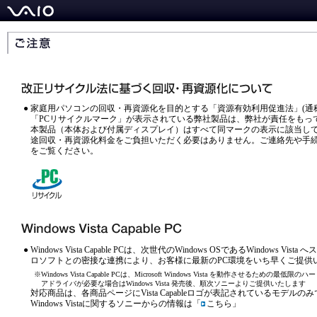
●
家庭用パソコンの回収・再資源化を目的とする「資源有効利用促進法」(通
「PCリサイクルマーク」が表示されている弊社製品は、弊社が責任をもっ
本製品（本体および付属ディスプレイ）はすべて同マークの表示に該当し
途回収・再資源化料金をご負担いただく必要はありません。ご連絡先や手
をご覧ください。
●
Windows Vista Capable PCは、次世代のWindows OSであるWindows
ロソフトとの密接な連携により、お客様に最新のPC環境をいち早くご提供
※
Windows Vista Capable PCは、Microsoft Windows Vista を動作させ
アドライバが必要な場合はWindows Vista 発売後、順次ソニーよりご提供いたします
対応商品は、各商品ページにVista Capableロゴが表記されているモデルの
Windows Vistaに関するソニーからの情報は「
こちら
」