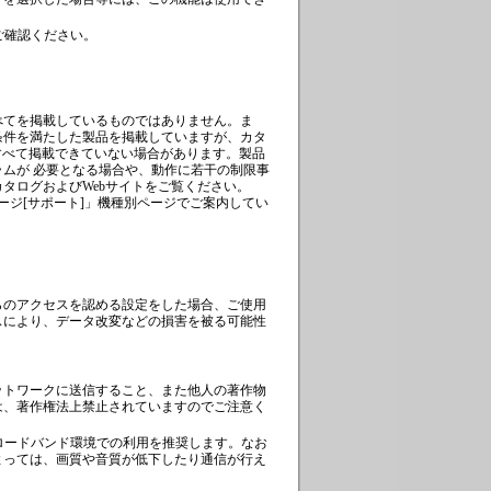
ご確認ください。
べてを掲載しているものではありません。ま
条件を満たした製品を掲載していますが、カタ
すべて掲載できていない場合があります。製品
ムが 必要となる場合や、動作に若干の制限事
タログおよびWebサイトをご覧ください。
ージ[サポート]
」機種別ページでご案内してい
らのアクセスを認める設定をした場合、ご使用
スにより、データ改変などの損害を被る可能性
ットワークに送信すること、また他人の著作物
は、著作権法上禁止されていますのでご注意く
ブロードバンド環境での利用を推奨します。なお
よっては、画質や音質が低下したり通信が行え