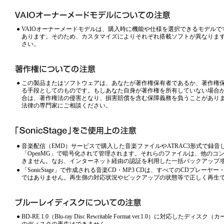
●
VAIOオーナーメードモデルは、購入時に機能や仕様を選択できるモデル
あります。そのため、カスタマイズによりそれぞれ搭載ソフトが異なりま
さい。
●
この製品またはソフトウェアは、あなたが著作権保有者であるか、著作権
る手段としてのものです。もしあなた自身が著作権を所有していない場合
合は、著作権法の侵害となり、損害賠償を含む保障義務を負うことがあり
法律の専門家にご相談ください。
●
音楽配信（EMD）サービスで購入した音楽ファイルやATRAC3形式で録
「OpenMG」で暗号化されて管理されます。それらのファイルは、他のコ
きません。なお、インターネット経由の認証を利用した一括バックアップ/
●
「SonicStage」で作成される音楽CD・MP3 CDは、すべてのCDプレー
ではありません。再生側の対応状況やピックアップの状態等で正しく再生
●
BD-RE 1.0（Blu-ray Disc Rewritable Format ver.1.0）に