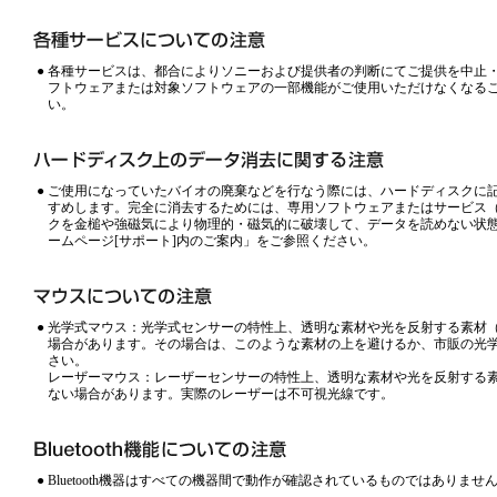
●
各種サービスは、都合によりソニーおよび提供者の判断にてご提供を中止
フトウェアまたは対象ソフトウェアの一部機能がご使用いただけなくなる
い。
●
ご使用になっていたバイオの廃棄などを行なう際には、ハードディスクに
すめします。完全に消去するためには、専用ソフトウェアまたはサービス
クを金槌や強磁気により物理的・磁気的に破壊して、データを読めない状
ームページ[サポート]内のご案内
」をご参照ください。
●
光学式マウス：光学式センサーの特性上、透明な素材や光を反射する素材
場合があります。その場合は、このような素材の上を避けるか、市販の光
さい。
レーザーマウス：レーザーセンサーの特性上、透明な素材や光を反射する
ない場合があります。実際のレーザーは不可視光線です。
●
Bluetooth機器はすべての機器間で動作が確認されているものではあり