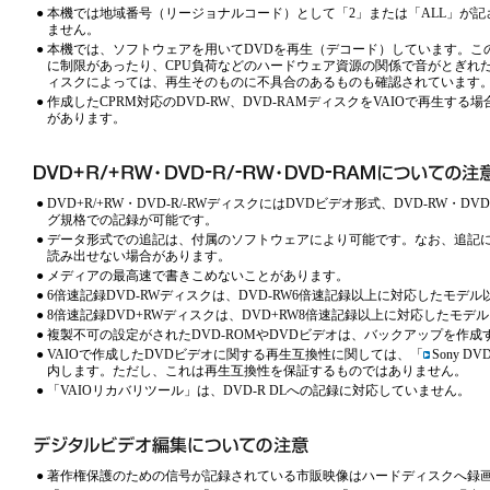
●
本機では地域番号（リージョナルコード）として「2」または「ALL」が記
ません。
●
本機では、ソフトウェアを用いてDVDを再生（デコード）しています。こ
に制限があったり、CPU負荷などのハードウェア資源の関係で音がとぎれ
ィスクによっては、再生そのものに不具合のあるものも確認されています
●
作成したCPRM対応のDVD-RW、DVD-RAMディスクをVAIOで再生
があります。
●
DVD+R/+RW・DVD-R/-RWディスクにはDVDビデオ形式、DVD-RW・
グ規格での記録が可能です。
●
データ形式での追記は、付属のソフトウェアにより可能です。なお、追記に
読み出せない場合があります。
●
メディアの最高速で書きこめないことがあります。
●
6倍速記録DVD-RWディスクは、DVD-RW6倍速記録以上に対応したモ
●
8倍速記録DVD+RWディスクは、DVD+RW8倍速記録以上に対応したモ
●
複製不可の設定がされたDVD-ROMやDVDビデオは、バックアップを作
●
VAIOで作成したDVDビデオに関する再生互換性に関しては、「
Sony 
内します。ただし、これは再生互換性を保証するものではありません。
●
「VAIOリカバリツール」は、DVD-R DLへの記録に対応していません。
●
著作権保護のための信号が記録されている市販映像はハードディスクへ録