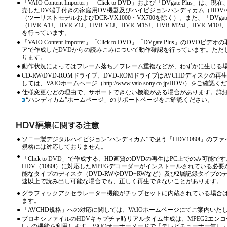
●
「VAIO Content Importer」「Click to DVD」および「DVgate Pl
売したDV端子付きの家庭用DV機器及びハイビジョンハンディカム（HDV/
（ツーリストモデルおよびDCR-VX1000・VX700を除く）。また、「DVga
（HVR-A1J、HVR-Z1J、HVR-V1J、HVR-M15J、HVR-M25J、HVR-M1
を行っています。
●
「VAIO Content Importer」「Click to DVD」「DVgate Plus
アで作成したDVDからの読みこみについて動作確認を行っています。ただ
ります。
●
動作状況によってはフレーム落ち／フレーム重複などが、わずかに生じる
●
CD-RW/DVD-ROMドライブ、DVD-ROMドライブはAVCHDディス
しては、VAIOホームページ（http://www.vaio.sony.co.jp/HDV/）をご確認
●
仕様変更などの理由で、サポートできない機能がある場合があります。詳
“ハンディカム”ホームページ
」のサポートページをご確認ください。
●
ソニー製デジタルハイビジョン“ハンディカム”で扱う「HDV1080i」のフ
規格には対応しておりません。
●
「Click to DVD」で作成する、HD画質のDVDの再生はPC上でのみ可
HDV（1080i）に対応したMPEGデコーダーがインストールされている
能なタイプのディスク（DVD-RWやDVD+RWなど）及び2層記録タイプの
速以上で読み出し可能な場合でも、正しく再生できないことがあります。
●
グラフィックアクセラレーター機能がチップセットに内蔵されている場合は
ます。
●
「AVCHD規格」への対応に関しては、VAIOホームページにてご案内いた
●
プロキシファイルのHDVキャプチャ時リアルタイム生成は、MPEG2エンコーダ
L」の機能を利用します。VAIOオーナーメードで「テレビチューナー無し