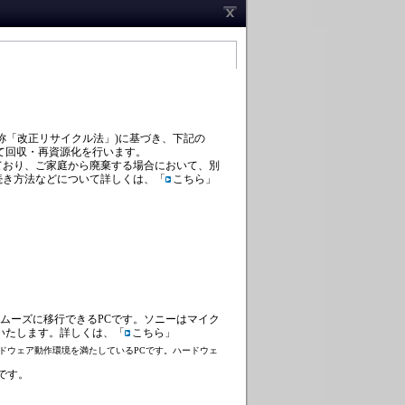
称「改正リサイクル法」)に基づき、下記の
て回収・再資源化を行います。
ており、ご家庭から廃棄する場合において、別
続き方法などについて詳しくは、「
こちら
」
 Vista へスムーズに移行できるPCです。ソニーはマイク
いたします。詳しくは、「
こちら
」
るための最低限のハードウェア動作環境を満たしているPCです。ハードウェ
みです。