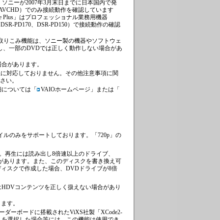
us」は、現在、ソニーが2007年3月末日までに日本国内で発
AVCHD）でのみ接続動作を確認しています
te Plus」はプロフェッショナル業務用機器
0J、DSR-PD170、DSR-PD150）で接続動作の確認
」のDVDビデオの取りこみ機能は、ソニー製の機器やソフトウェ
し、一部のDVDでは正しく動作しない場合があ
場合があります。
クの再生に対応しておりません。その他注意事項に関
ください。
細については「
VAIOホームページ
」または「
ァイルのみをサポートしております。「720p」の
能です。再生には読み出し8倍速以上のドライブ、
必要があります。また、このディスクを書き換え可
ディスクで作成した場合、DVDドライブが8倍
HDVコンテンツを正しく扱えない場合があり
します。
ーボードに搭載されたViXS社製「XCode2-
」を選択した場合等には、この機能は使用でき