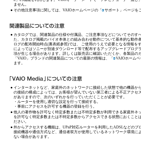
ません。
●
その他注意事項に関しては、VAIOホームページの「
サポート
」ページを
●
カタログでは、関連製品の仕様や付属品、ご注意事項などについてそのす
た、カタログ掲載のバイオ本体との組み合わせ動作について基本的な動作
ログの配布開始時点(裏表紙参照)では、 ご使用のうえで必要となる情報を
によってはソニーが別途ダウンロード等で配布するアップグレードプログラ
項が生じる場合があります。詳しくは販売店に確認いただくか、各製品のカ
「VAIO」ブランドの関連製品についての最新の情報は、「
VAIOホームペ
ます。
●
インターネットなど、家庭外のネットワークに接続した状態で他の機器か
の接続の構成によっては、お客様が望んでいない第三者による不正アクセ
がありますので、次のいずれかを行っていただくことが必要です。
・ルーターを使用し適切な設定を行って接続する。
・事前にアクセスを許可する機器の登録を行う。
●
他人の著作物を許可なく特定多数または不特定多数が利用できる家庭外ネ
を許可なく特定多数または不特定多数からアクセスできる状態におくこと
ださい。
●
外からアクセスする機能は、UPnP対応ルーターを利用したADSLなどの
接続機器や通信方式など、通信者双方が使用しているネットワーク環境に
ない場合があります。