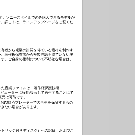
です。ソニースタイルでのみ購入できるモデルが
す。詳しくは、ラインアップページをご覧くだ
保有者から複製の許諾を得ている素材を制作す
か、著作権保有者から複製許諾を得ていない場
ます。ご自身の権利について不明確な場合は、
音した音楽ファイルは、著作権保護技術
ンピューターに移動/複写して再生することはで
復元は可能です。
ヤー・MP3対応プレーヤーでの再生を保証するもの
できない場合があります。
対応したディスク（カートリッジ付きディスク）への記録、およびこ