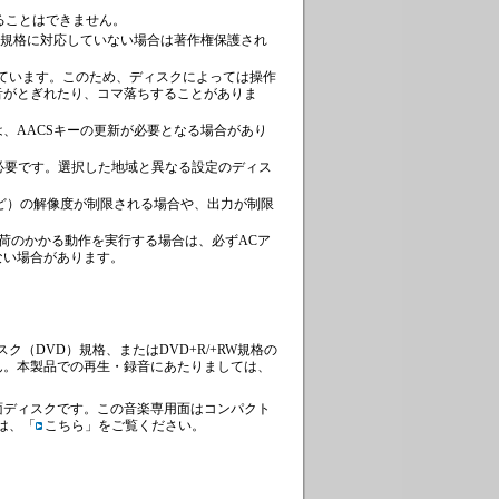
することはできません。
rotection）規格に対応していない場合は著作権保護され
しています。このため、ディスクによっては操作
音がとぎれたり、コマ落ちすることがありま
、AACSキーの更新が必要となる場合があり
が必要です。選択した地域と異なる設定のディス
など）の解像度が制限される場合や、出力が制限
い負荷のかかる動作を実行する場合は、必ずACア
ない場合があります。
（DVD）規格、またはDVD+R/+RW規格の
ん。本製品での再生・録音にあたりましては、
い両面ディスクです。この音楽専用面はコンパクト
は、「
こちら
」をご覧ください。