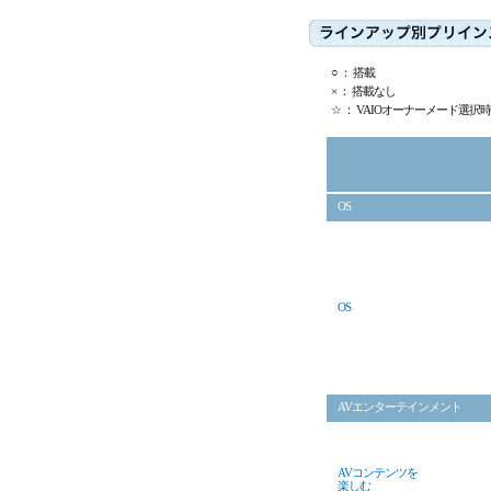
○ ： 搭載
× ： 搭載なし
☆ ： VAIOオーナーメード選択
OS
OS
AVエンターテインメント
AVコンテンツを
楽しむ