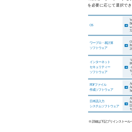
を必要に応じて選択でき
W
Bu
OS
w
3
Of
ワープロ・表計算
Pr
ソフトウェア
2
インターネット
セキュリティー
ソフトウェア
A
PDFファイル
A
作成ソフトウェア
S
A
日本語入力
f
システムソフトウェア
※ 詳細は下記プリインストール