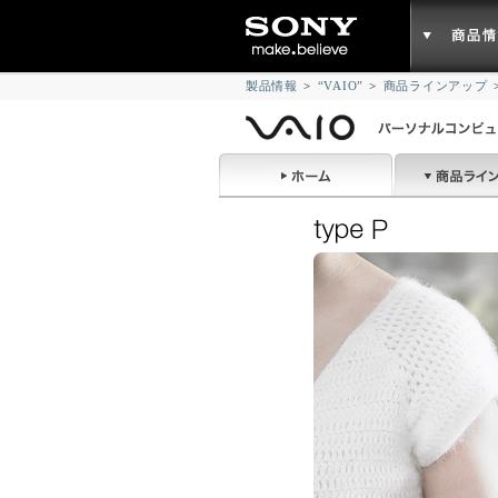
製品情報
>
“VAIO”
>
商品ラインアップ