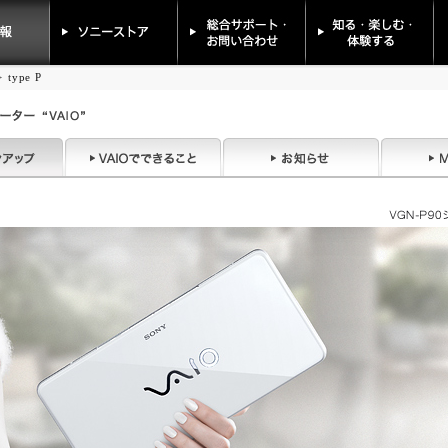
>
type P