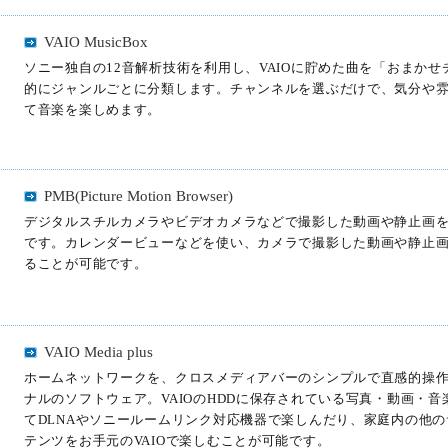
VAIO MusicBox
ソニー独自の12音解析技術を利用し、VAIOに貯めた曲を「おまか
的にジャンルごとに分類します。チャンネルを選ぶだけで、気分や
て音楽を楽しめます。
PMB(Picture Motion Browser)
デジタルスチルカメラやビデオカメラなどで撮影した動画や静止画
です。カレンダービューなどを使い、カメラで撮影した動画や静止
ることが可能です。
VAIO Media plus
ホームネットワークを、クロスメディアバーのシンプルで直感的操作で
ナルのソフトウェア。VAIOのHDDに保存されている写真・動画・音
てDLNAやソニールームリンク対応機器で楽しんだり、家庭内の他の
テンツをお手元のVAIOで楽しむことが可能です。