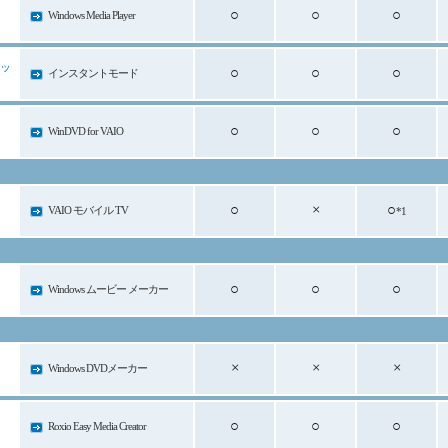
○
○
○
Windows Media Player
ッ
○
○
○
インスタントモード
○
○
○
WinDVD for VAIO
○
×
○
VAIO モバイル TV
*1
○
○
○
Windows ムービー メーカー
×
×
×
Windows DVDメーカー
○
○
○
Roxio Easy Media Creator