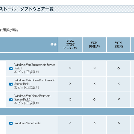
時に選択が可能
VGN-
VGN-
VGN-
型番
P70H/
P80H/W
P90NS
R・G・W
Windows Vista Business with Service
×
×
○
Pack 1
32ビット
正規版
#1
Windows Vista Home Premium with
×
×
×
Service Pack 1
32ビット
正規版
#1
Windows Vista Home Basic with
○
○
×
Service Pack 1
32ビット
正規版
#1
×
×
×
Windows Media Center