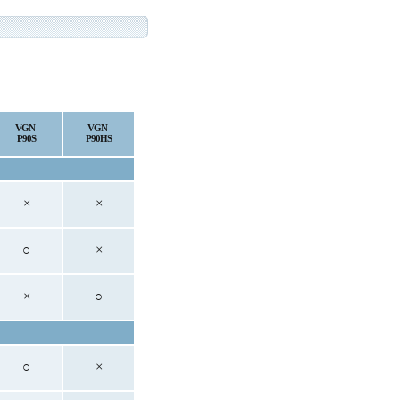
VGN-
VGN-
P90S
P90HS
×
×
○
×
×
○
○
×