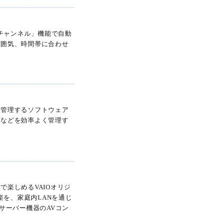
せチャンネル」機能で自動
雰囲気、時間帯に合わせ
を管理するソフトウェア
画などを効率よく管理す
楽しめるVAIOオリジ
楽を、家庭内LANを通じ
サーバー機器のAVコン