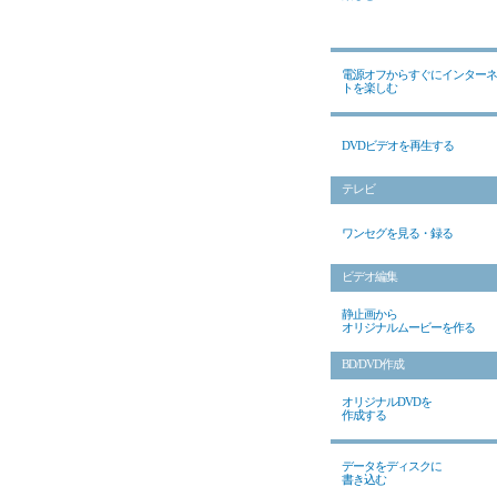
電源オフからすぐにインターネ
トを楽しむ
DVDビデオを再生する
テレビ
ワンセグを見る・録る
ビデオ編集
静止画から
オリジナルムービーを作る
BD/DVD作成
オリジナルDVDを
作成する
データをディスクに
書き込む