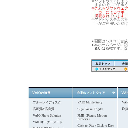
※
ソフトウェアによっ
ますので、ご了承く
※
これらソフトウェアに
ーカーによるサポー
掲載されています。
※
アドビシステムズ社
トがご利用いただけ
●
画面はハメコミ合成
●
本ホームページに記
るいは商標
です。な
ブルーレイディスク
VAIO Movie Story
VA
高画質&高音質
Giga Pocket Digital
取
VAIO Photo Solution
PMB（Picture Motion
Browser）
VAIOオーナーメード
Click to Disc / Click to Disc