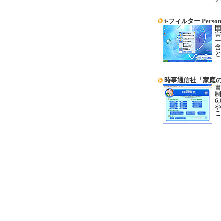
i-フィルター Personal
国
害
ー
含
と
時事通信社「家庭の
書
制
6
や
こ