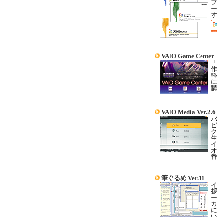
フ
ー
す
VAIO Game Center
「
作
軽
に
購
VAIO Media Ver.2.6
バ
ビ
ク
生
イ
オ
番
筆ぐるめ Ver.11
イ
拶
ー
カ
に
い