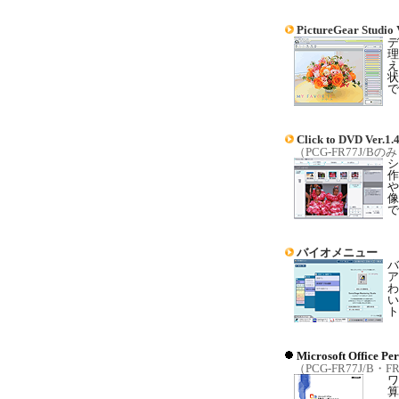
PictureGear Studio 
デ
理
え
状
で
Click to DVD Ver.1.
（PCG-FR77J/Bの
シ
作
や
像
で
バイオメニュー
バ
ア
わ
い
ト
Microsoft Office Pe
（PCG-FR77J/B・F
ワ
算