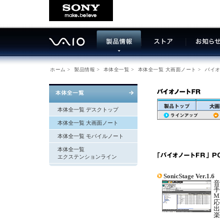
ホーム
>
製品情報
>
本体全一覧
>
本体全一覧 大画面ノート
>
バイオ
本体全一覧 デスクトップ
本体全一覧 大画面ノート
本体全一覧 モバイルノート
本体全一覧
エクステンションライン
SonicStage Ver.1.6
音
手
M
応
出
楽