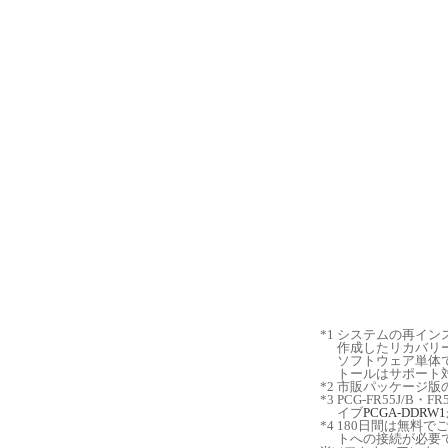
*1
システムの再イン
作成したリカバリーディ
ソフトウェア単体
トールはサポート
*2
市販パッケージ版
*3
PCG-FR55J/B
イブ
PCGA-DDRW1
*4
180日間は無料
トへの接続が必要