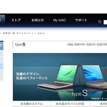
>
本体全一覧 モバイルノート
>
type S