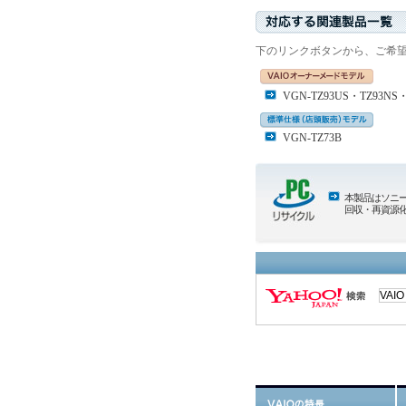
下のリンクボタンから、ご希
VGN-TZ93US・TZ93NS・
VGN-TZ73B
本製品はソニ
回収・再資源