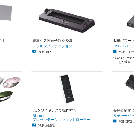
ウト
豊富な各種端子類を装備
起動（ブー
ドッキングステーション
USB DV
VGP-PRTZ1
VGP-UDRW
※ VAIOオ
した場合
PCをワイヤレスで操作する
長時間駆動
Bluetooth
リチャージ
プレゼンテーションコントローラー
VGP-BPX11
VGP-BRMP10