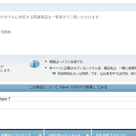
望のモデルに対応する関連製品を一覧表示でご覧いただけます。
TZ93S
画面はハメコミ合成です。
ーが
本ページに記載されているシステム名、製品名は、一般に各開
化します。
「
登録商標あるいは商標
」です。なお本文中では(TM)、(
この商品について Yahoo! JAPANで検索してみる