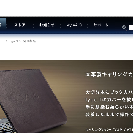
ート
>
type T
>
関連製品