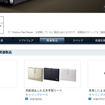
※「Windows Vista Ultimate」を搭載していない製品もありますので、各製品のスペックをご
高級感あふれる本革製ケース
装着したま
キャリングケース
キャリング
VGP-CKTZ2
VGP-CVT1/