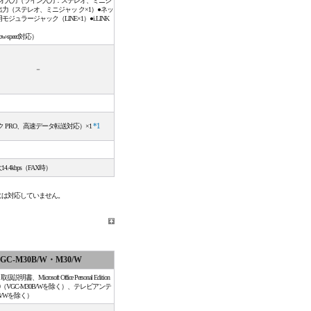
d対応）●オーディオ入力（ライン入力：ステレオ、ミニジ
力（ステレオ、ミニジャッ ク×1）●ネッ
用モジュラージャック（LINE×1）●i.LINK
Low-speed対応）
－
 PRO、高速データ転送対応）×1
*1
大14.4kbps（FAX時）
には対応していません。
GC-M30B/W・M30/W
ft Office Personal Edition
0（VGC-M30B/Wを除く）、テレビアンテ
B/Wを除く）