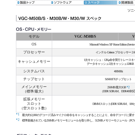
モデル
VGC-M50B/S
V
OS
Microsoft Windows XP Home Edition (Servic
プロセッサー
インテル Celeron プロセッサー 2.60
1次キャッシュ：12Kμ命令実行トレースキ
キャッシュメモリー
データキャッシュ/2次キャッシュ128KB
システムバス
400MHz
チップセット
SiS661FXチップセット
メインメモリー
256MB/最大1GB
*2
（標準/最大）
（DDR SDRAM、DDR400対応
拡張メモリー
スロット
DIMMスロット(DDR SDRAM、184ピン
（空スロット数）
*1
最大約12,000のデコード済みマイクロ命令をキャッシュすることにより、命令デコードに要
*2
標準装備されている256MBメモリーモジュールを取り外し、512MBメモリーモジュール（PCVA