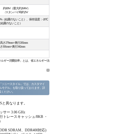
約60W（最大約264W）
/スタンバイ時約2W
80%（結露のないこと）、保存温度：-20℃
度（結露のないこと）
279mm×奥行205mm
01mm×奥行342mm
ネルギー消費効率」とは、省エネルギー法
。
「ソニースタイル」では、カスタマイ
イルモデル」を取り扱っております。詳
覧ください。
B/Sと異なります。
ー 3.06 GHz
行トレースキャッシュ/8KB ・
）
R SDRAM、DDR400対応)