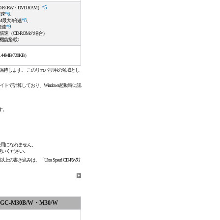
/-RW・DVD-RAM）
*5
倍速
*6
、
AM最大3倍速
*8
、
倍速
*9
倍速（CD-ROMの場合）
機能搭載〉
44MB/720KB）
保持します。 このリカバリ用の領域とし
4バイトで計算しており、Windows起動時に認
す。
ご使用になれません。
使いください。
書き込みは、「Ultra Speed CD-RW対
GC-M30B/W・M30/W