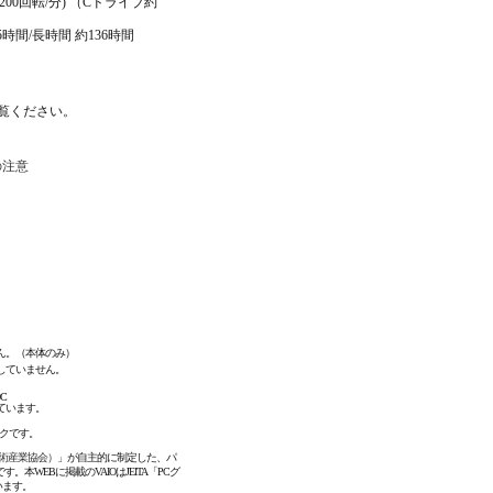
 7200回転/分) （Cドライブ約
5時間/長時間 約136時間
覧ください。
の注意
ん。（本体のみ）
していません。
C
ています。
ークです。
技術産業協会）
」が自主的に制定した、パ
WEBに掲載のVAIOはJEITA「PCグ
います。