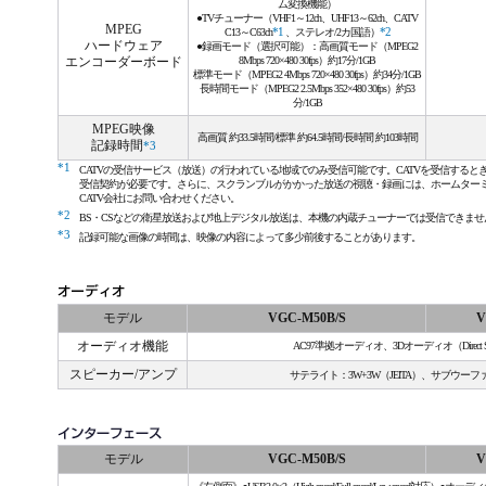
ム変換機能）
●TVチューナー（VHF1～12ch、UHF13～62ch、CATV
MPEG
C13～C63ch
*1
、ステレオ/2カ国語）
*2
ハードウェア
●録画モード（選択可能）：高画質モード（MPEG2
エンコーダーボード
8Mbps 720×480 30fps）約17分/1GB
標準モード（MPEG2 4Mbps 720×480 30fps）約34分/1GB
長時間モード（MPEG2 2.5Mbps 352×480 30fps）約53
分/1GB
MPEG映像
高画質 約33.5時間/標準 約64.5時間/長時間 約103時間
記録時間
*3
*1
CATVの受信サービス（放送）の行われている地域でのみ受信可能です。CATVを受信すると
受信契約が必要です。さらに、スクランブルがかかった放送の視聴・録画には、ホームター
CATV会社にお問い合わせください。
*2
BS・CSなどの衛星放送および地上デジタル放送は、本機の内蔵チューナーでは受信できませ
*3
記録可能な画像の時間は、映像の内容によって多少前後することがあります。
モデル
VGC-M50B/S
V
オーディオ機能
AC97準拠オーディオ、3Dオーディオ（Direct So
スピーカー/アンプ
サテライト：3W+3W（JEITA）、サブウーファ
モデル
VGC-M50B/S
V