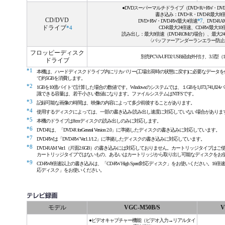
●DVDスーパーマルチドライブ（DVD+R/+RW・DVD-R
書き込み：DVD+R・DVD-R最大8
CD/DVD
DVD+RW・DVD-RW最大4倍速
*7
、DVD-R
ドライブ
CD-R最大24倍速、CD-RW最大10
*4
読み出し：最大8倍速（DVD-ROMの場合）、最大24
〈バッファーアンダーランエラー防止
フロッピーディスク
別売PCVA-UFD2 USB経由外付け、3.5型（1.
ドライブ
*1
本機は、ハードディスクドライブ内にリカバリー(工場出荷時の状態に戻す)に必要なデータを
て約5GBを消費します。
*2
1GBを10億バイトで計算した場合の数値です。Windowsのシステムでは、１GBを1,073,741,82
識できる容量は、若干小さい数値になります。ファイルシステムはNTFSです。
*3
記録可能な画像の時間は、映像の内容によって多少前後することがあります。
*4
使用するディスクによっては、一部の書き込み/読み出し速度に対応していない場合がありま
*5
本機のドライブは8cmディスクの読み出しのみに対応します。
*6
DVD-Rは、「DVD-R forGeneral Version 2.0」に準拠したディスクの書き込みに対応しています。
*7
DVD-RWは「DVD-RW Ver.1.1/1.2」に準拠したディスクの書き込みに対応しています。
*8
DVD-RAM Ver.1（片面2.6GB）の書き込みには対応しておりません。カートリッジタイプは
カートリッジタイプではないもの、あるいはカートリッジから取り出し可能なディスクをお
*9
CD-RW8倍速以上の書き込みは、「CD-RW High Speed対応ディスク」をお使いください。16倍速以上の
応ディスク」をお使いください。
モデル
VGC-M50B/S
V
●ビデオキャプチャー機能（ビデオ入力→リアルタイ