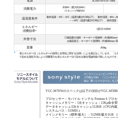
電源
AC100V±10％/50～60Hz
約68W（最大約264W）
消費電力
/スタンバイ時約2W
動作温度：10℃～35℃（温度勾配10℃/時以下）、動作湿度：40%～
温湿度条件
～＋60℃（温度勾配10℃/時以下）、保存湿
エネルギー
Q区分 0.00028
消費効率
*
◎液晶最大傾斜・キーボード収納時：約 幅482mm×高さ
外形寸法
◎液晶直立・キーボード使用時：約 幅482mm×高さ3
質量
約9kg
*
省エネルギー法（エネルギーの使用と合理化に関する法律）による表記をしています。「エ
で定める測定方法により消費電力を省エネルギー法で定める複合理論性能で除したものです
オンラインショッピングサイト
ズ可能なVAIO、「ソニースタ
細は「
ソニースタイル
」をご
VGC-M70/Wのスペックは以下の項目がVGC-M50
プロセッサー：モバイル インテル Pentium 4 プロセッサ
キャッシュメモリー：1次キャッシュ：12Kμ命令実
データキャッシュ/2次キャッシュ512KB（CPU内蔵
システムバス：533MHｚ
メインメモリー（標準/最大）：512MB/最大1GB （DD