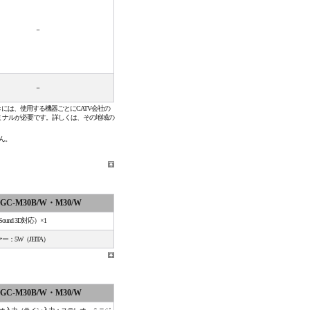
－
－
きには、使用する機器ごとにCATV会社の
ミナルが必要です。詳しくは、その地域の
ん。
GC-M30B/W・M30/W
und 3D対応）×1
ー：5W（JEITA）
GC-M30B/W・M30/W