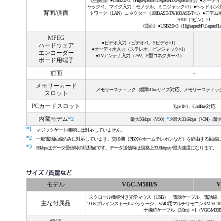
《左側面》●USB2.0×2（High-speed/Full-speed/Low-spee
ャック×1、マイク入力：モノラル、ミニジャック×1）●ヘッドホン出
背面/側面
トワーク（LAN）コネクター（100BASE-TX/10BASE-T×1）●モデム
S400（4ピン）×1
《背面》●USB2.0×3（High-speed/Full-speed/
MPEG
●ビデオ入力（ビデオ×1、Sビデオ×1）
ハードウェア
●オーディオ入力（ステレオ、ピンジャック×1）
エンコーダー
●TVアンテナ入力（75Ω、F型コネクター×1）
ボード用端子
前面
－
メモリーカード
メモリースティック（標準/Duoサイズ対応、メモリースティック
スロット
PCカードスロット
Type II×1、CardBus対応
内蔵モデム
*2
最大56kbps（V.90）
*3
/最大33.6kbps（V.34）/最
*1
マジックゲート機能には対応していません。
*2
一般電話回線のみに対応しています。交換機（PBXやホームテレホンなど）を経由する回線
*3
56kbpsはデータ受信時の理想値です。データ送信時は規格上33.6kbpsが最大速度になります。
モデル
VGC-M50B/S
V
スクロール機能付き光学マウス（USB）、電源ケーブル、電話線、取扱説明書、Microso
主な付属品
2003 プレインストールパッケージ、VAIO用マルチリモコンRM-VC1
ナ接続ケーブル（3.6m）×1（VGC-M30