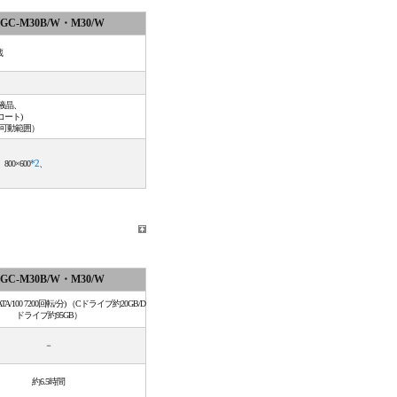
GC-M30B/W・M30/W
蔵
ラー液晶、
コート)
の可動範囲）
、800×600
*2
、
GC-M30B/W・M30/W
a ATA/100 7200回転/分) （Cドライブ約20GB/D
ドライブ約95GB）
－
約6.5時間