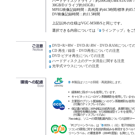
ハードディスクドライブ：約200GB(Ultra ATA/100
30GB/Dドライブ約165GB）
MPEG映像記録時間：高画質 約44.5時間/標準 約85.
DV映像記録時間：約11.5時間
上記以外の仕様はVGC-M50B/Sと同じです。
選択できる内容については「
ラインアップ
」をご
DVD+R/+RW・DVD-R/-RW・DVD-RAMについて
CD 再生 / 録音・DVD再生についての注意
DVD ビデオ再生についての注意
ハードディスク上のデータ消去に関する注意
光学式マウスについての注意
本製品はソニーが回収・再資源化します。
緩衝材に段ボールを使用しています。
キャビネットにハロゲン系難燃剤を使用していませ
主要部のプリント配線板にハロゲン系難燃剤を使用
（付属のディスプレイのみ）
保証書の紙袋に100%雑誌古紙再生紙、表層印刷にVO
（揮発性有機化合物）ゼロ植物油型インキを使用し
（付属のディスプレイのみ）
※eco infoは、ソニーの環境配慮内容についての説明マ
「PCグリーンラベル」は「
JEITA（（社）電子情報
ソコンの環境に対する包括的取組みを表現するラベルです。本
リーンラベル」の審査基準（2004年度版）を満たして