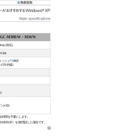
GC-M30B/W・M30/W
e Pack 2対応)
 GHz
ャッシュ
*1
/8KB
（CPU内蔵）
)
)×2(1)
する時間を不要にします。
-MM512F）を2枚増設した場合です。