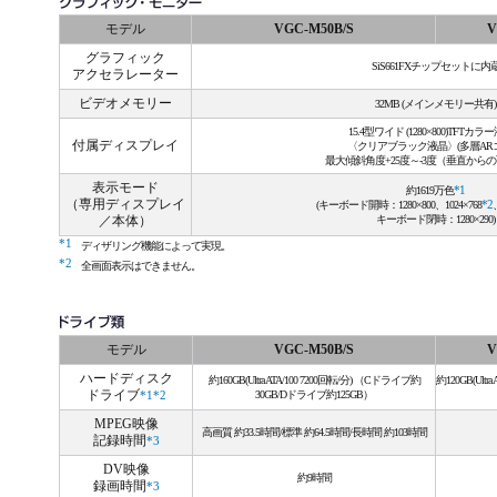
モデル
VGC-M50B/S
V
グラフィック
SiS661FXチップセットに内
アクセラレーター
ビデオメモリー
32MB (メインメモリー共有)
15.4型ワイド (1280×800)TFTカ
付属ディスプレイ
〈クリアブラック液晶〉(多層AR
最大傾斜角度+25度～‐3度（垂直から
表示モード
約1619万色
*1
（専用ディスプレイ
(キーボード開時：1280×800、1024×768
*2
／本体）
キーボード閉時：1280×290)
*1
ディザリング機能によって実現。
*2
全画面表示はできません。
モデル
VGC-M50B/S
V
ハードディスク
約160GB(Ultra ATA/100 7200回転/分) （Cドライブ約
約120GB(Ultr
ドライブ
30GB/Dドライブ約125GB）
*1*2
MPEG映像
高画質 約33.5時間/標準 約64.5時間/長時間 約103時間
記録時間
*3
DV映像
約9時間
録画時間
*3