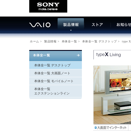
ホーム
>
製品情報
>
本体全一覧
>
本体全一覧 デスクトップ
>
type X
本体全一覧 デスクトップ
本体全一覧 大画面ノート
本体全一覧 モバイルノート
本体全一覧
エクステンションライン