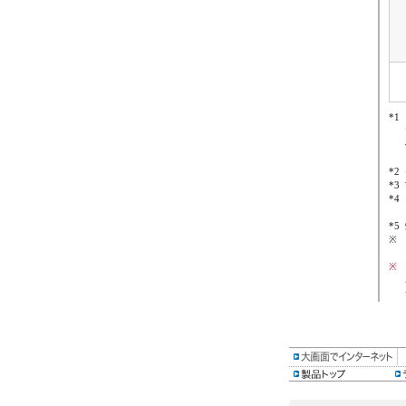
*1
*2
*3
*4
*5
※
※