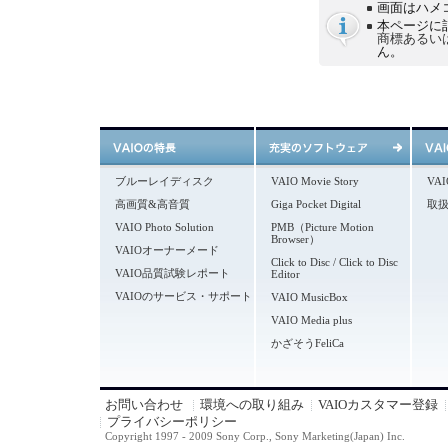
画面はハメ
本ページに
商標あるい
ん。
ブルーレイディスク
VAIO Movie Story
VA
高画質&高音質
Giga Pocket Digital
取
VAIO Photo Solution
PMB（Picture Motion
Browser）
VAIOオーナーメード
Click to Disc / Click to Disc
VAIO品質試験レポート
Editor
VAIOのサービス・サポート
VAIO MusicBox
VAIO Media plus
かざそうFeliCa
お問い合わせ
環境への取り組み
VAIOカスタマー登録
プライバシーポリシー
Copyright 1997 - 2009 Sony Corp., Sony Marketing(Japan) Inc.