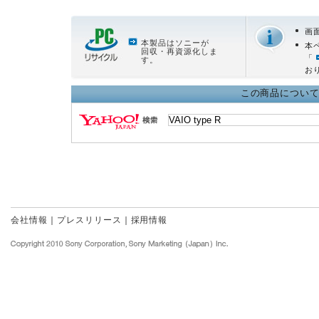
画
本製品はソニーが
本
回収・再資源化しま
「
す。
お
この商品について Y
会社情報
｜
プレスリリース
｜
採用情報