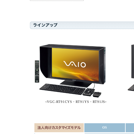
<VGC-RT91CYS・RT91YS・RT91JS>
OS