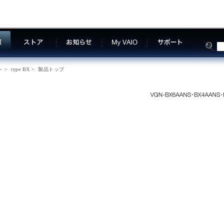
ト
>
type BX
>
製品トップ