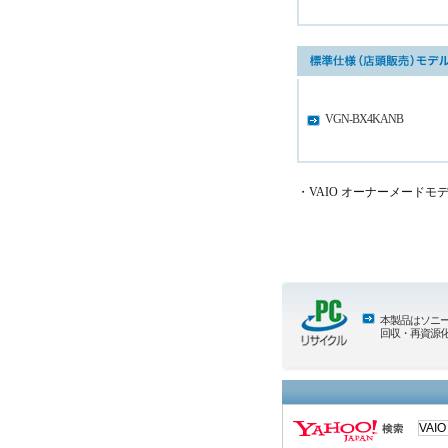
VGN-BX4KANB
・VAIO オーナーメードモデルなら、Mic
本製品はソニ
回収・再資源