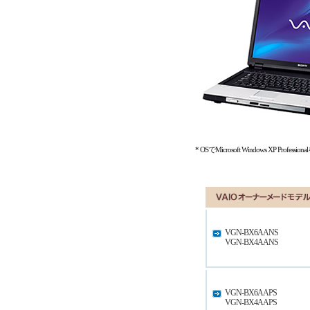
* OSでMicrosoft Windows XP 
VGN-BX6AANS
VGN-BX4AANS
VGN-BX6AAPS
VGN-BX4AAPS