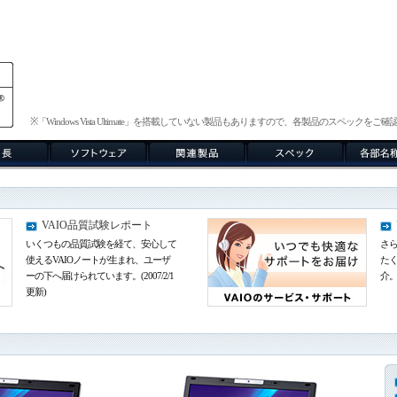
※「Windows Vista Ultimate」を搭載していない製品もありますので、各製品のスペックをご
VAIO品質試験レポート
いくつもの品質試験を経て、安心して
さ
使えるVAIOノートが生まれ、ユーザ
た
ーの下へ届けられています。(2007/2/1
介
更新)