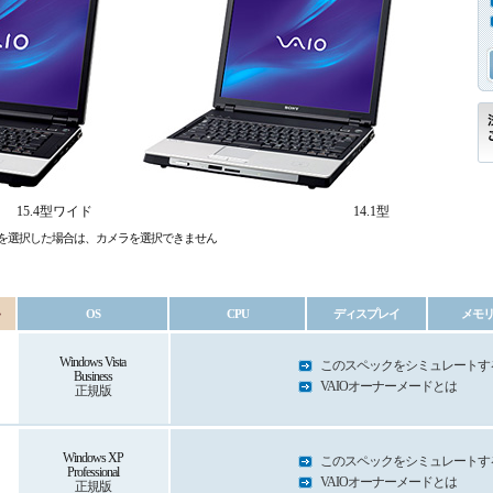
15.4型ワイド
14.1型
Professionalを選択した場合は、カメラを選択できません
OS
CPU
ディスプレイ
メモ
Windows Vista
このスペックをシミュレートす
Business
VAIOオーナーメードとは
正規版
Windows XP
このスペックをシミュレートす
Professional
VAIOオーナーメードとは
正規版