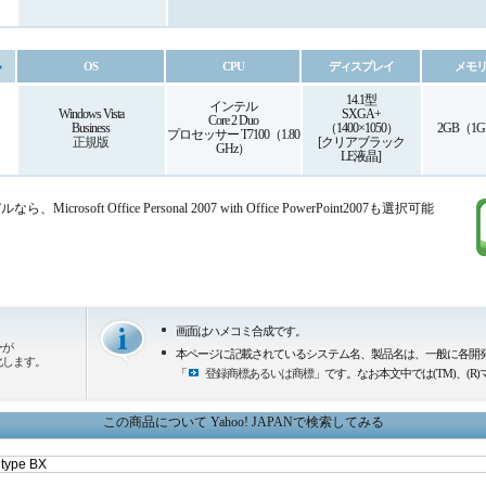
OS
CPU
ディスプレイ
メモ
14.1型
インテル
Windows Vista
SXGA+
Core 2 Duo
Business
（1400×1050）
2GB（1G
プロセッサー T7100（1.80
正規版
[クリアブラック
GHz）
LE液晶]
rosoft Office Personal 2007 with Office PowerPoint2007も選択可能
画面はハメコミ合成です。
ーが
本ページに記載されているシステム名、製品名は、一般に各開
化します。
「
登録商標あるいは商標
」です。なお本文中では(TM)、(
この商品について Yahoo! JAPANで検索してみる