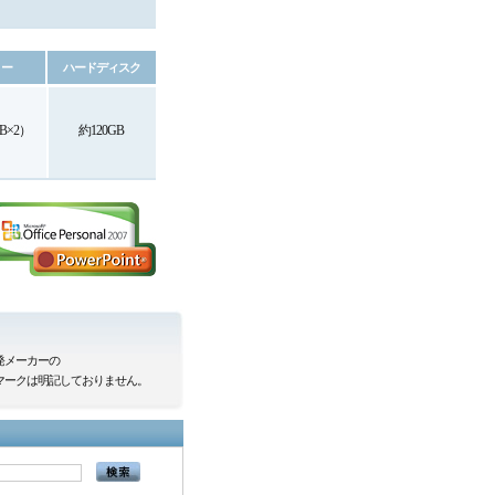
リー
ハードディスク
B×2）
約120GB
発メーカーの
R)マークは明記しておりません。