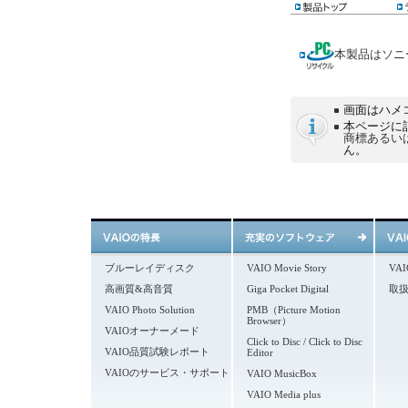
本製品はソニ
画面はハメ
本ページに
商標あるい
ん。
ブルーレイディスク
VAIO Movie Story
VA
高画質&高音質
Giga Pocket Digital
取
VAIO Photo Solution
PMB（Picture Motion
Browser）
VAIOオーナーメード
Click to Disc / Click to Disc
VAIO品質試験レポート
Editor
VAIOのサービス・サポート
VAIO MusicBox
VAIO Media plus