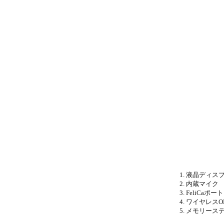
液晶ディス
内蔵マイク
FeliCaポート
ワイヤレスO
メモリース