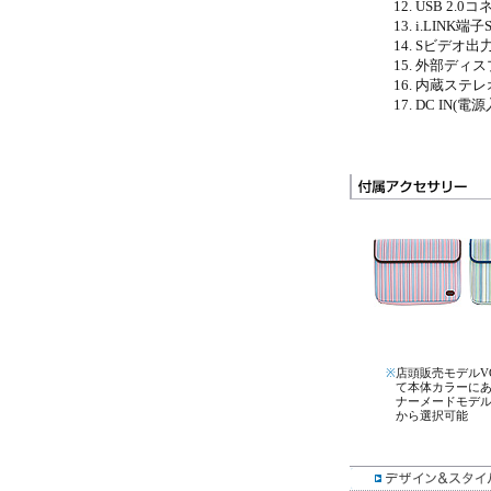
USB 2.0コ
i.LINK端子
Sビデオ出
外部ディス
内蔵ステレ
DC IN(電源
※
店頭販売モデルV
て本体カラーにあ
ナーメードモデル
から選択可能