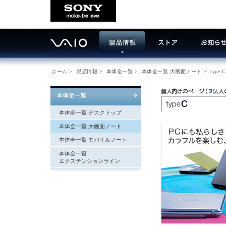
ホーム
>
製品情報
>
本体全一覧
>
本体全一覧 大画面ノート
>
type C
本体全一覧 デスクトップ
本体全一覧 大画面ノート
本体全一覧 モバイルノート
本体全一覧
エクステンションライン